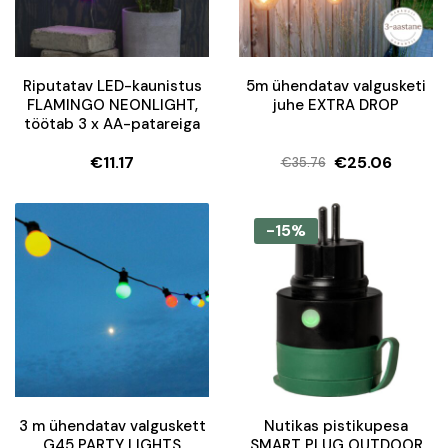
Riputatav LED-kaunistus
5m ühendatav valgusketi
FLAMINGO NEONLIGHT,
juhe EXTRA DROP
töötab 3 x AA-patareiga
€
11.17
€
25.06
€
35.76
Algne
Current
hind
price
oli:
is:
-15%
€35.76.
€25.06.
3 m ühendatav valguskett
Nutikas pistikupesa
G45 PARTY LIGHTS
SMART PLUG OUTDOOR