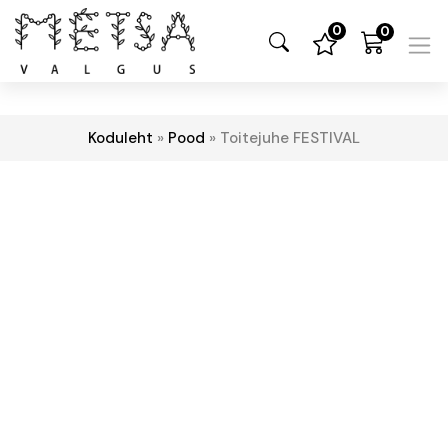
0
0
Koduleht
»
Pood
»
Toitejuhe FESTIVAL