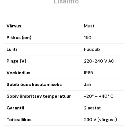
Lisainfo
Värvus
Must
Pikkus (cm)
150
Lüliti
Puudub
Pinge (V)
220-240 V AC
Veekindlus
IP65
Sobib õues kasutamiseks
Jah
Sobiv ümbritsev temperatuur
-20° – +40° C
Garantii
2 aastat
Toiteallikas
230 V (võrgust)