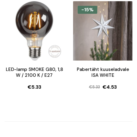
hind
price
hind
price
oli:
is:
oli:
is:
-15%
€19.37.
€12.81.
€13.22.
€10.19.
LED-lamp SMOKE G80, 1,8
Pabertäht kuuseladvale
W / 2100 K / E27
ISA WHITE
€
5.33
€
4.53
€
5.33
Algne
Current
hind
price
oli:
is:
€5.33.
€4.53.