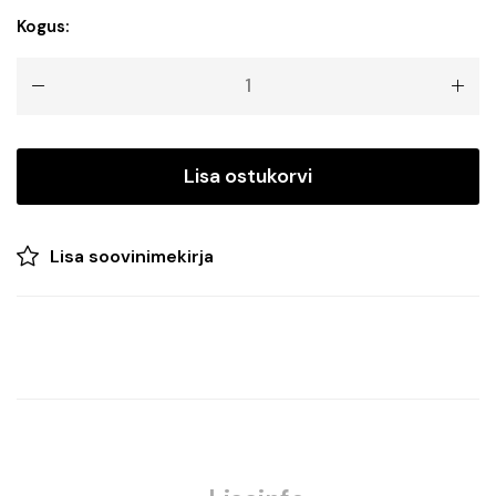
Toitejuhe
Kogus:
FESTIVAL
kogus
Lisa ostukorvi
Lisa soovinimekirja