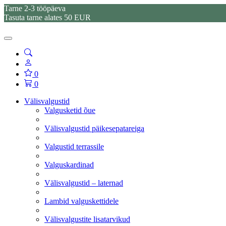
Tarne 2-3 tööpäeva
Tasuta tarne alates 50 EUR
0
0
Välisvalgustid
Valgusketid õue
Välisvalgustid päikesepatareiga
Valgustid terrassile
Valguskardinad
Välisvalgustid – laternad
Lambid valguskettidele
Välisvalgustite lisatarvikud