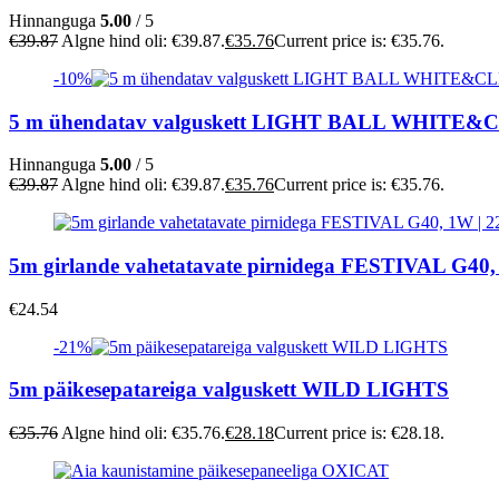
Hinnanguga
5.00
/ 5
€
39.87
Algne hind oli: €39.87.
€
35.76
Current price is: €35.76.
-10%
5 m ühendatav valguskett LIGHT BALL WHITE
Hinnanguga
5.00
/ 5
€
39.87
Algne hind oli: €39.87.
€
35.76
Current price is: €35.76.
5m girlande vahetatavate pirnidega FESTIVAL G40,
€
24.54
-21%
5m päikesepatareiga valguskett WILD LIGHTS
€
35.76
Algne hind oli: €35.76.
€
28.18
Current price is: €28.18.