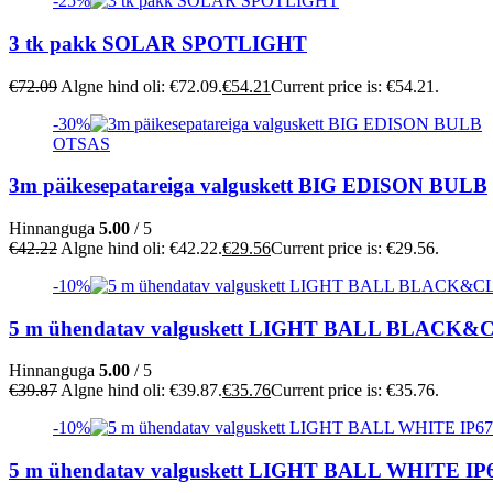
-25%
3 tk pakk SOLAR SPOTLIGHT
€
72.09
Algne hind oli: €72.09.
€
54.21
Current price is: €54.21.
-30%
OTSAS
3m päikesepatareiga valguskett BIG EDISON BULB
Hinnanguga
5.00
/ 5
€
42.22
Algne hind oli: €42.22.
€
29.56
Current price is: €29.56.
-10%
5 m ühendatav valguskett LIGHT BALL BLACK&
Hinnanguga
5.00
/ 5
€
39.87
Algne hind oli: €39.87.
€
35.76
Current price is: €35.76.
-10%
5 m ühendatav valguskett LIGHT BALL WHITE IP