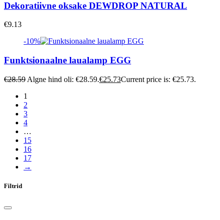
Dekoratiivne oksake DEWDROP NATURAL
€
9.13
-10%
Funktsionaalne laualamp EGG
€
28.59
Algne hind oli: €28.59.
€
25.73
Current price is: €25.73.
1
2
3
4
…
15
16
17
→
Filtrid