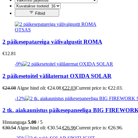
Filtrid
OTSAS
2 päikesepatareiga välivalgustit ROMA
€
12.81
-9%
2 päikesetoitel välilaternat OXIDA SOLAR
€
24.08
Algne hind oli: €24.08.
€
22.03
Current price is: €22.03.
-12%
2 tk. aiakaunistus päikesepaneeliga BIG FIREWO
Hinnanguga
5.00
/ 5
€
30.54
Algne hind oli: €30.54.
€
26.96
Current price is: €26.96.