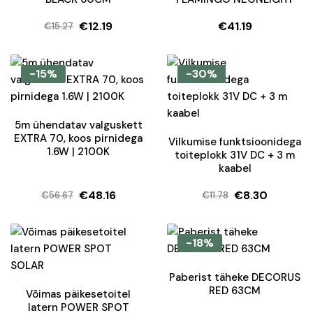
€
12.19
€
41.19
€
15.27
Algne
Current
hind
price
oli:
is:
-15%
-30%
€15.27.
€12.19.
5m ühendatav valguskett
EXTRA 70, koos pirnidega
Vilkumise funktsioonidega
1.6W | 2100K
toiteplokk 31V DC + 3 m
kaabel
€
48.16
€
8.30
€
56.67
€
11.78
Algne
Current
Algne
Current
hind
price
hind
price
oli:
is:
oli:
is:
-18%
€56.67.
€48.16.
€11.78.
€8.30.
Paberist täheke DECORUS
RED 63CM
Võimas päikesetoitel
latern POWER SPOT