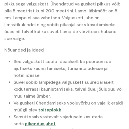
pikkusega valguskett. Ühendatud valgusketi pikkus võib
olla 5 meetrist kuni 200 meetrini. Lambi läbimõõt on 5
cm. Lampe ei saa vahetada. Valgusketi juhe on
ilmastikukindel ning sobib pikaajaliseks kasutamiseks
õues nii talvel kui ka suvel. Lampide värvitoon: hubane
soe valge.
Nõuanded ja ideed
See valguskett sobib ideaalselt ka peoruumide
ajutiseks kaunistamiseks, turismitaludesse ja
hotellidesse.
Suvel sobib lampidega valguskett suurepäraselt
koduterrassi kaunistamiseks, talvel õue, jõulupuu või
muu taime ümber.
Valgusketi ühendamiseks vooluvõrku on vajalik eraldi
müügil olev
toiteplokk
.
Samuti saab vastavalt vajadusele kasutada
seda
pikendusjuhet
.