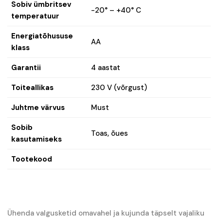
Sobiv ümbritsev
-20° – +40° C
temperatuur
Energiatõhususe
AA
klass
Garantii
4 aastat
Toiteallikas
230 V (võrgust)
Juhtme värvus
Must
Sobib
Toas, õues
kasutamiseks
Tootekood
Ühenda valgusketid omavahel ja kujunda täpselt vajaliku