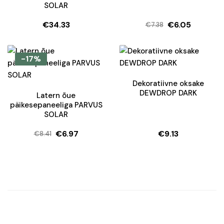
SOLAR
€
34.33
€
6.05
€
7.38
Algne
Current
hind
price
oli:
is:
-17%
€7.38.
€6.05.
Dekoratiivne oksake
DEWDROP DARK
Latern õue
päikesepaneeliga PARVUS
SOLAR
€
6.97
€
9.13
€
8.41
Algne
Current
hind
price
oli:
is:
€8.41.
€6.97.