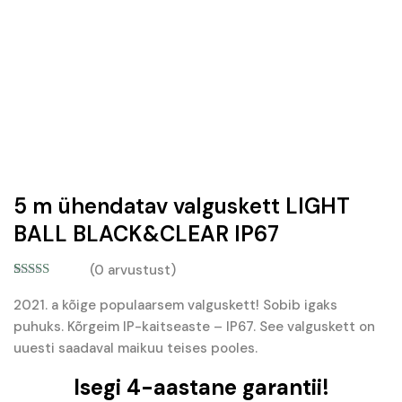
5 m ühendatav valguskett LIGHT
BALL BLACK&CLEAR IP67
(
0
arvustust)
Hinnatud
6
5.00
/5
2021. a kõige populaarsem valguskett! Sobib igaks
kliendi
puhuks. Kõrgeim IP-kaitseaste – IP67. See valguskett on
hinnangu
põhjal
uuesti saadaval maikuu teises pooles.
Isegi 4-aastane garantii!