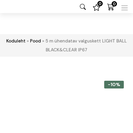
0
0
Koduleht
»
Pood
»
5 m ühendatav valguskett LIGHT BALL
BLACK&CLEAR IP67
-10%