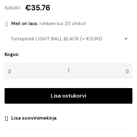
€
35.76
€
39.87
Algne
Current
hind
price
Meil on laos
: rohkem kui 20 ühikut
oli:
is:
€39.87.
€35.76.
5
Kogus:
m
ühendatav
valguskett
LIGHT
BALL
Lisa ostukorvi
BLACK&CLEAR
IP67
kogus
Lisa soovinimekirja