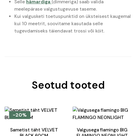
Selle
hämardiga
(dimmeriga) saab valida
meelepärase valgustugevuse taseme.
Kui valgusketi toetuspunktid on üksteisest kaugemal
kui 10 meetrit, soovitame kasutada selle
tugevdamiseks täiendavat trossi või köit.
Seotud tooted
-20%
Sametist täht VELVET
Valgusega flamingo BIG
BLACK 60CM
FLAMINGO NEONLIGHT