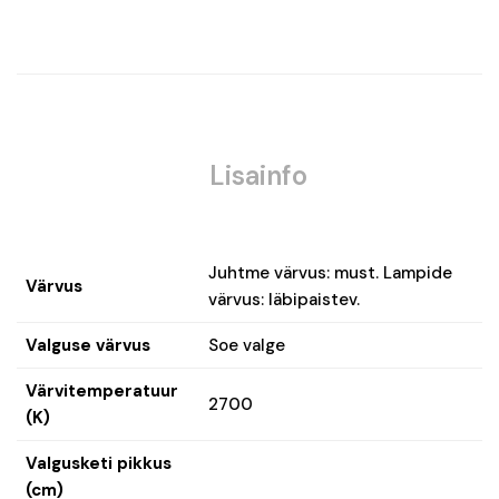
Lisainfo
Juhtme värvus: must. Lampide
Värvus
värvus: läbipaistev.
Valguse värvus
Soe valge
Värvitemperatuur
2700
(K)
Valgusketi pikkus
(cm)