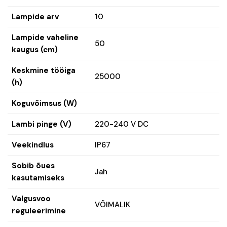
Lampide arv
10
Lampide vaheline
50
kaugus (cm)
Keskmine tööiga
25000
(h)
Koguvõimsus (W)
Lambi pinge (V)
220-240 V DC
Veekindlus
IP67
Sobib õues
Jah
kasutamiseks
Valgusvoo
VÕIMALIK
reguleerimine