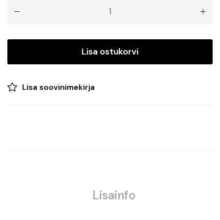
BALL
BLACK
kogus
Lisa ostukorvi
Lisa soovinimekirja
Lisainfo