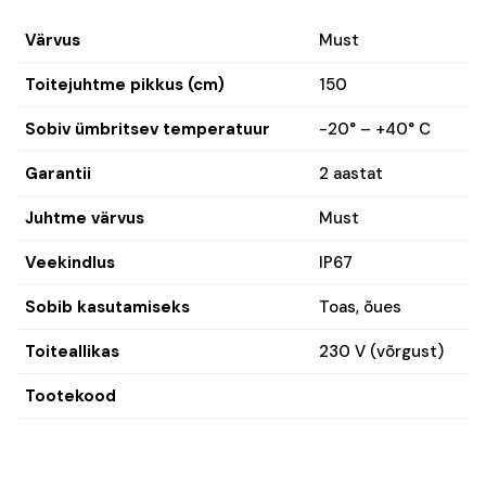
Värvus
Must
Toitejuhtme pikkus (cm)
150
Sobiv ümbritsev temperatuur
-20° – +40° C
Garantii
2 aastat
Juhtme värvus
Must
Veekindlus
IP67
Sobib kasutamiseks
Toas, õues
Toiteallikas
230 V (võrgust)
Tootekood