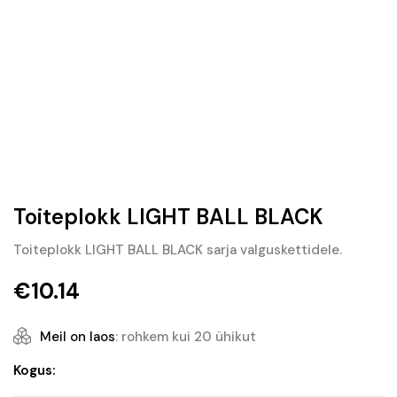
Toiteplokk LIGHT BALL BLACK
Toiteplokk LIGHT BALL BLACK sarja valguskettidele.
€
10.14
Meil on laos
: rohkem kui 20 ühikut
Toiteplokk
Kogus:
LIGHT