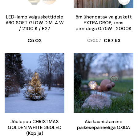
LED-lamp valguskettidele
5m ühendatav valguskett
A60 SOFT GLOW DIM, 4 W
EXTRA DROP, koos
/ 2100 K / E27
pirnidega 0.75W | 2000K
€
5.02
€
67.53
€
90.07
Algne
Current
hind
price
oli:
is:
€90.07.
€67.53.
Jõulupuu CHRISTMAS
Aia kaunistamine
GOLDEN WHITE 360LED
päikesepaneeliga OXIDA
(Kopija)