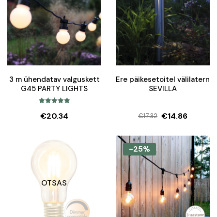
3 m ühendatav valguskett
Ere päikesetoitel välilatern
G45 PARTY LIGHTS
SEVILLA
Hinnanguga
€
20.34
€
14.86
€
17.32
5.00
/ 5
Algne
Current
hind
price
oli:
is:
-25%
€17.32.
€14.86.
OTSAS