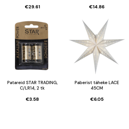
€
29.61
€
14.86
Patareid STAR TRADING,
Paberist täheke LACE
C/LR14, 2 tk
45CM
€
3.58
€
6.05