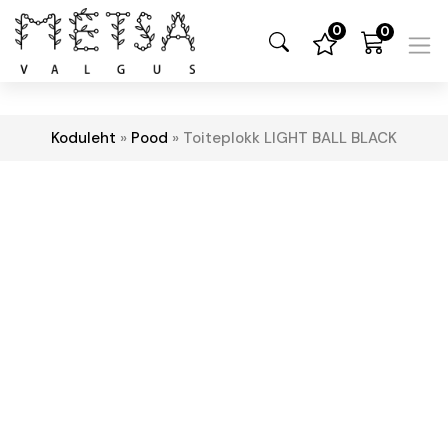
0
0
Koduleht
»
Pood
»
Toiteplokk LIGHT BALL BLACK