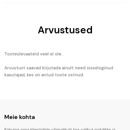
Arvustused
Tooteülevaateid veel ei ole.
Arvustust saavad kirjutada ainult need sisseloginud
kasutajad, kes on antud toote ostnud.
Meie kohta
Pakume oma klientidele võimalikult laia valikut pidulikke ja