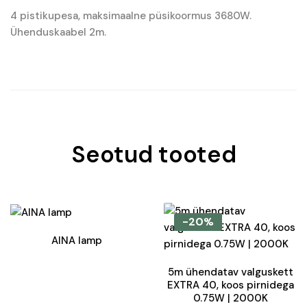
4 pistikupesa, maksimaalne püsikoormus 3680W.
Ühenduskaabel 2m.
Seotud tooted
-20%
AINA lamp
5m ühendatav valguskett
EXTRA 40, koos pirnidega
0.75W | 2000K