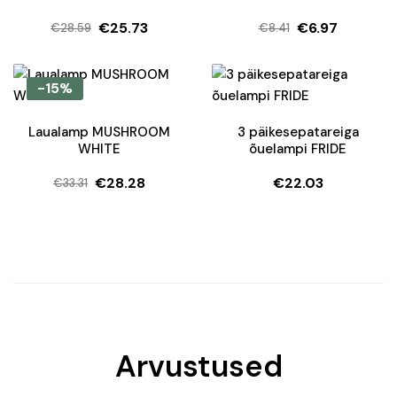
€
25.73
€
6.97
€
28.59
€
8.41
Algne
Current
Algne
Current
hind
price
hind
price
oli:
is:
oli:
is:
-15%
€28.59.
€25.73.
€8.41.
€6.97.
Laualamp MUSHROOM
3 päikesepatareiga
WHITE
õuelampi FRIDE
€
28.28
€
22.03
€
33.31
Algne
Current
hind
price
oli:
is:
€33.31.
€28.28.
Arvustused