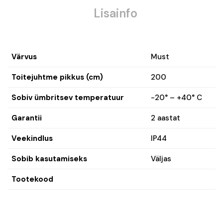
Lisainfo
Värvus
Must
Toitejuhtme pikkus (cm)
200
Sobiv ümbritsev temperatuur
-20° – +40° C
Garantii
2 aastat
Veekindlus
IP44
Sobib kasutamiseks
Väljas
Tootekood