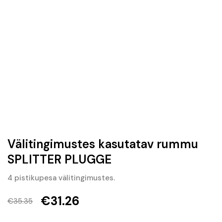
Välitingimustes kasutatav rummu
SPLITTER PLUGGE
4 pistikupesa välitingimustes.
€
31.26
€
35.35
Algne
Current