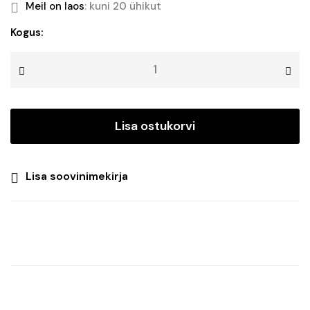
hind
price
Meil on laos
: kuni 20 ühikut
oli:
is:
Välitingimustes
Kogus:
kasutatav
€35.35.
€31.26.
rummu
SPLITTER
PLUGGE
kogus
Lisa ostukorvi
Lisa soovinimekirja