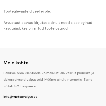
Tooteülevaateid veel ei ole.
Arvustust saavad kirjutada ainult need sisseloginud
kasutajad, kes on antud toote ostnud.
Meie kohta
Pakume oma klientidele võimalikult laia valikut pidulikke ja
dekoratiivseid valgusteid. Müüme ainult internetis. Tarne
võtab 1-2 tööpäeva.
info@metsavalgus.ee