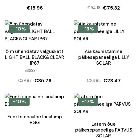
€
18.96
€
75.32
€
94.18
Algne
Current
hind
price
oli:
is:
-10%
-13%
€94.18.
€75.32.
5 m ühendatav valguskett
Aia kaunistamine
LIGHT BALL BLACK&CLEAR
päikesepaneeliga LILLY
IP67
SOLAR
Hinnanguga
€
35.76
€
23.47
5.00
/ 5
€
39.87
€
26.85
Algne
Current
Algne
Current
hind
price
hind
price
oli:
is:
oli:
is:
-10%
-17%
€39.87.
€35.76.
€26.85.
€23.47.
Funktsionaalne laualamp
EGG
Latern õue
päikesepaneeliga PARVUS
SOLAR