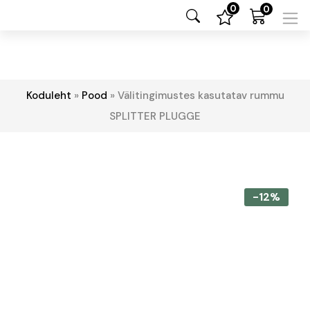
0
0
Koduleht
»
Pood
»
Välitingimustes kasutatav rummu
SPLITTER PLUGGE
-12%