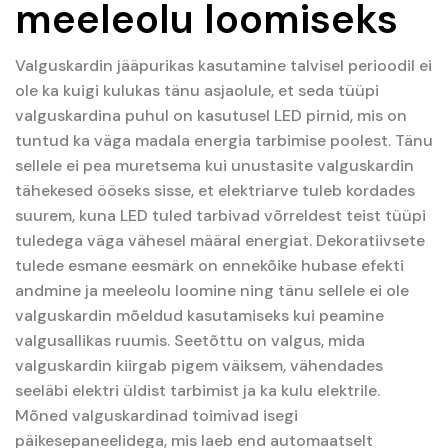
meeleolu loomiseks
Valguskardin jääpurikas kasutamine talvisel perioodil ei
ole ka kuigi kulukas tänu asjaolule, et seda tüüpi
valguskardina puhul on kasutusel LED pirnid, mis on
tuntud ka väga madala energia tarbimise poolest. Tänu
sellele ei pea muretsema kui unustasite valguskardin
tähekesed ööseks sisse, et elektriarve tuleb kordades
suurem, kuna LED tuled tarbivad võrreldest teist tüüpi
tuledega väga vähesel määral energiat. Dekoratiivsete
tulede esmane eesmärk on ennekõike hubase efekti
andmine ja meeleolu loomine ning tänu sellele ei ole
valguskardin mõeldud kasutamiseks kui peamine
valgusallikas ruumis. Seetõttu on valgus, mida
valguskardin kiirgab pigem väiksem, vähendades
seeläbi elektri üldist tarbimist ja ka kulu elektrile.
Mõned valguskardinad toimivad isegi
päikesepaneelidega, mis laeb end automaatselt