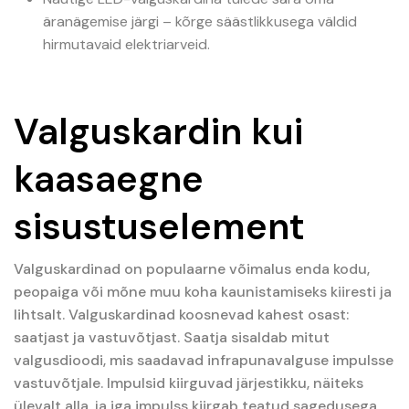
äranägemise järgi – kõrge säästlikkusega väldid
hirmutavaid elektriarveid.
Valguskardin kui
kaasaegne
sisustuselement
Valguskardinad on populaarne võimalus enda kodu,
peopaiga või mõne muu koha kaunistamiseks kiiresti ja
lihtsalt. Valguskardinad koosnevad kahest osast:
saatjast ja vastuvõtjast. Saatja sisaldab mitut
valgusdioodi, mis saadavad infrapunavalguse impulsse
vastuvõtjale. Impulsid kiirguvad järjestikku, näiteks
ülevalt alla, ja iga impulss kiirgab teatud sagedusega.