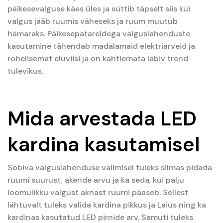
päikesevalguse käes üles ja süttib täpselt siis kui
valgus jääb ruumis väheseks ja ruum muutub
hämaraks. Päikesepatareidega valguslahenduste
kasutamine tähendab madalamaid elektriarveid ja
rohelisemat eluviisi ja on kahtlemata läbiv trend
tulevikus.
Mida arvestada LED
kardina kasutamisel
Sobiva valguslahenduse valimisel tuleks silmas pidada
ruumi suurust, akende arvu ja ka seda, kui palju
loomulikku valgust aknast ruumi pääseb. Sellest
lähtuvalt tuleks valida kardina pikkus ja Laius ning ka
kardinas kasutatud LED pirnide arv. Samuti tuleks