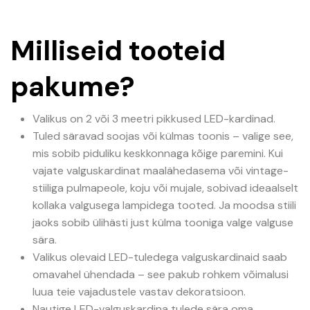
€113.65.
€79.42.
Milliseid tooteid
pakume?
Valikus on 2 või 3 meetri pikkused LED-kardinad.
Tuled säravad soojas või külmas toonis – valige see,
mis sobib piduliku keskkonnaga kõige paremini. Kui
vajate valguskardinat maalähedasema või vintage-
stiiliga pulmapeole, koju või mujale, sobivad ideaalselt
kollaka valgusega lampidega tooted. Ja moodsa stiili
jaoks sobib ülihästi just külma tooniga valge valguse
sära.
Valikus olevaid LED-tuledega valguskardinaid saab
omavahel ühendada – see pakub rohkem võimalusi
luua teie vajadustele vastav dekoratsioon.
Nautige LED-valguskardina tulede sära oma