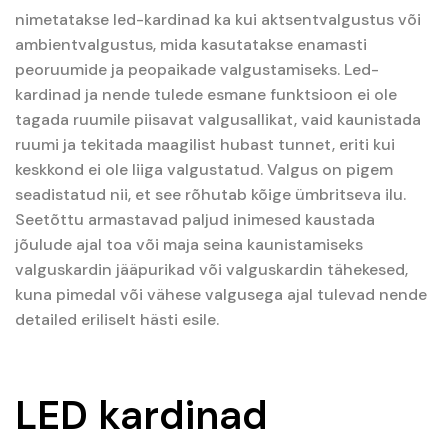
nimetatakse led-kardinad ka kui aktsentvalgustus või
ambientvalgustus, mida kasutatakse enamasti
peoruumide ja peopaikade valgustamiseks. Led-
kardinad ja nende tulede esmane funktsioon ei ole
tagada ruumile piisavat valgusallikat, vaid kaunistada
ruumi ja tekitada maagilist hubast tunnet, eriti kui
keskkond ei ole liiga valgustatud. Valgus on pigem
seadistatud nii, et see rõhutab kõige ümbritseva ilu.
Seetõttu armastavad paljud inimesed kaustada
jõulude ajal toa või maja seina kaunistamiseks
valguskardin jääpurikad või valguskardin tähekesed,
kuna pimedal või vähese valgusega ajal tulevad nende
detailed eriliselt hästi esile.
LED kardinad