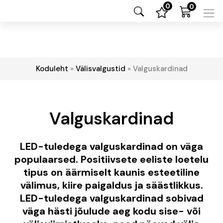
0
0
Koduleht
»
Välisvalgustid
»
Valguskardinad
Valguskardinad
LED-tuledega valguskardinad on väga
populaarsed. Positiivsete eeliste loetelu
tipus on äärmiselt kaunis esteetiline
välimus, kiire paigaldus ja säästlikkus.
LED-tuledega valguskardinad sobivad
väga hästi jõulude aeg kodu sise- või