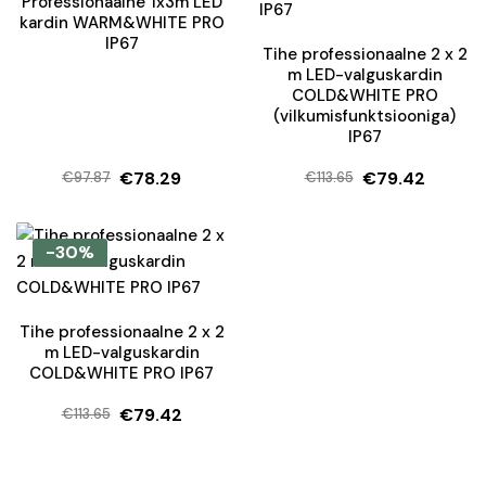
Professionaalne 1x3m LED
kardin WARM&WHITE PRO
IP67
Tihe professionaalne 2 x 2
m LED-valguskardin
COLD&WHITE PRO
(vilkumisfunktsiooniga)
IP67
€
78.29
€
79.42
€
97.87
€
113.65
Algne
Current
Algne
Current
hind
price
hind
price
oli:
is:
oli:
is:
-30%
€97.87.
€78.29.
€113.65.
€79.42.
Tihe professionaalne 2 x 2
m LED-valguskardin
COLD&WHITE PRO IP67
€
79.42
€
113.65
Algne
Current
hind
price
oli:
is: