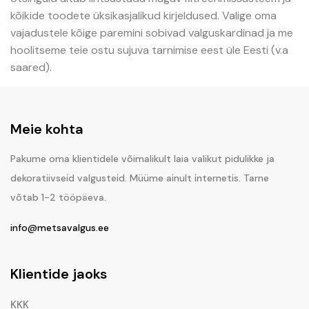
kõikide toodete üksikasjalikud kirjeldused. Valige oma
vajadustele kõige paremini sobivad valguskardinad ja me
hoolitseme teie ostu sujuva tarnimise eest üle Eesti (v.a
saared).
Meie kohta
Pakume oma klientidele võimalikult laia valikut pidulikke ja
dekoratiivseid valgusteid. Müüme ainult internetis. Tarne
võtab 1-2 tööpäeva.
info@metsavalgus.ee
Klientide jaoks
KKK