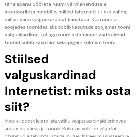
tähelepanu pöörata ruumi värvilahendusele,
interjöörile ja mööblile, millest lähtuvalt tuleks valida,
millist värvi valguskardinat kaustada. Kui ruum on
soojades toonides, siis sobib kasutada soojemat tooni
valguskardinat kui aga ruumis domineerivad külmad
toonid sobib kasutamiseks pigem külmem toon.
Stiilsed
valguskardinad
Internetist: miks osta
siit?
Meie e-poest leiate laia valiku valguskardinaid erinevas
suuruses, värvis ja toonis. Pakutav valik on väga lai –
otsinguid aitab lihtsustada mugav filtreerimissüsteem ja