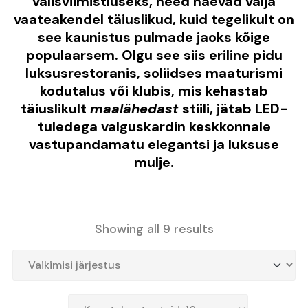
välisviimistluseks, need näevad välja
vaateakendel täiuslikud, kuid tegelikult on
see kaunistus pulmade jaoks kõige
populaarsem. Olgu see siis eriline pidu
luksusrestoranis, soliidses maaturismi
kodutalus või klubis, mis kehastab
täiuslikult
maalähedast
stiili, jätab LED-
tuledega valguskardin keskkonnale
vastupandamatu elegantsi ja luksuse
mulje.
Showing all 9 results