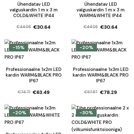
Ühendatav LED
Ühendatav LED
valguskardin 1 m x 3 m
valguskardin 1 m x 3 m
COLD&WHITE IP44
WARM&WHITE IP44
€
30.64
€
30.64
€
44.06
€
44.06
Algne
Current
Algne
Current
hind
price
hind
price
oli:
is:
oli:
is:
-15%
-20%
€44.06.
€30.64.
€44.06.
€30.64.
Professionaalne 1x2m LED
Professionaalne 1x3m LED
kardin WARM&BLACK PRO
kardin WARM&BLACK PRO
IP67
IP67
€
63.49
€
78.29
€
74.71
€
97.87
Algne
Current
Algne
Current
hind
price
hind
price
oli:
is:
oli:
is:
-20%
-30%
€74.71.
€63.49.
€97.87.
€78.29.