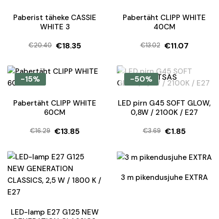
Paberist täheke CASSIE
Pabertäht CLIPP WHITE
WHITE 3
40CM
€
18.35
€
11.07
€
20.40
€
13.02
Algne
Current
Algne
Current
hind
price
hind
price
oli:
is:
oli:
is:
OTSAS
-15%
-50%
€20.40.
€18.35.
€13.02.
€11.07.
Pabertäht CLIPP WHITE
LED pirn G45 SOFT GLOW,
60CM
0,8W / 2100K / E27
€
13.85
€
1.85
€
16.29
€
3.69
Algne
Current
Algne
Current
hind
price
hind
price
oli:
is:
oli:
is:
€16.29.
€13.85.
€3.69.
€1.85.
3 m pikendusjuhe EXTRA
LED-lamp E27 G125 NEW