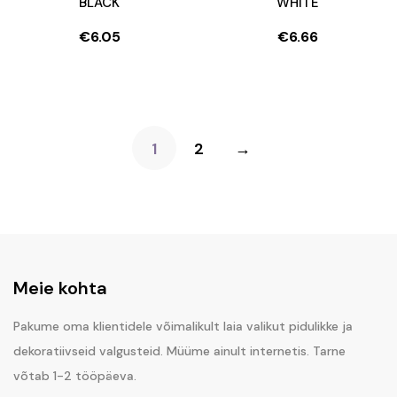
BLACK
WHITE
€
6.05
€
6.66
1
2
→
Meie kohta
Pakume oma klientidele võimalikult laia valikut pidulikke ja
dekoratiivseid valgusteid. Müüme ainult internetis. Tarne
võtab 1-2 tööpäeva.