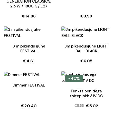
GENERATION CLASSICS,
2,5 W / 1800 K / E27
€
14.86
€
3.99
3 m pikendusjuhe
3m pikendusjuhe LIGHT
FESTIVAL
BALL BLACK
€
4.61
€
6.05
-42%
Dimmer FESTIVAL
Funktsioonidega
toiteplokk 31V DC
€
20.40
€
5.02
€
8.66
Algne
Current