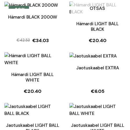
hind
price
oli:
is:
OTSAS
-20%
€8.66.
€5.02.
Hämardi BLACK 2000W
Hämardi LIGHT BALL
BLACK
€
34.03
€
20.40
€
42.53
Algne
Current
hind
price
oli:
is:
€42.53.
€34.03.
Jaotuskaabel EXTRA
Hämardi LIGHT BALL
WHITE
€
20.40
€
6.05
Jaotuskaabel LIGHT BALL
Jaotuskaabel LIGHT BALL