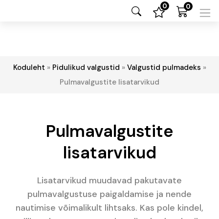
0
0
Koduleht
»
Pidulikud valgustid
»
Valgustid pulmadeks
»
Pulmavalgustite lisatarvikud
Pulmavalgustite
lisatarvikud
Lisatarvikud muudavad pakutavate
pulmavalgustuse paigaldamise ja nende
nautimise võimalikult lihtsaks. Kas pole kindel,