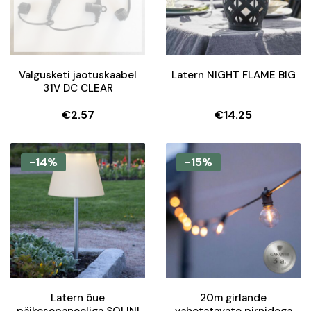
Valgusketi jaotuskaabel
Latern NIGHT FLAME BIG
31V DC CLEAR
€
2.57
€
14.25
-14%
-15%
Latern õue
20m girlande