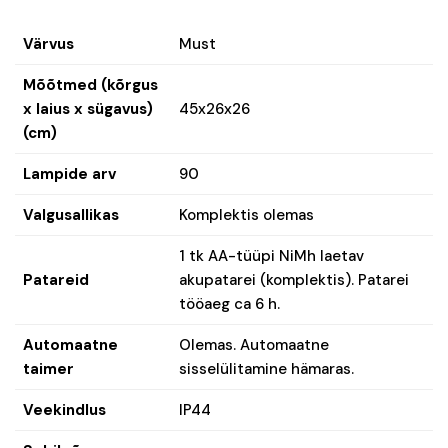
Värvus
Must
Mõõtmed (kõrgus
x laius x sügavus)
45x26x26
(cm)
Lampide arv
90
Valgusallikas
Komplektis olemas
1 tk AA-tüüpi NiMh laetav
Patareid
akupatarei (komplektis). Patarei
tööaeg ca 6 h.
Automaatne
Olemas. Automaatne
taimer
sisselülitamine hämaras.
Veekindlus
IP44