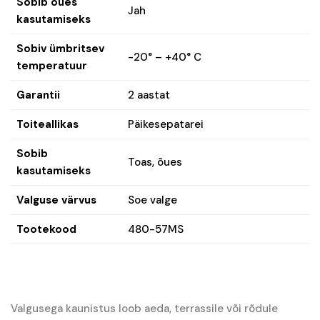
Sobib õues
Jah
kasutamiseks
Sobiv ümbritsev
-20° – +40° C
temperatuur
Garantii
2 aastat
Toiteallikas
Päikesepatarei
Sobib
Toas, õues
kasutamiseks
Valguse värvus
Soe valge
Tootekood
480-57MS
Valgusega kaunistus loob aeda, terrassile või rõdule