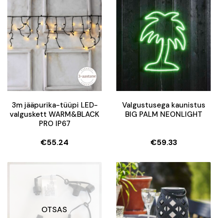
3m jääpurika-tüüpi LED-
Valgustusega kaunistus
valguskett WARM&BLACK
BIG PALM NEONLIGHT
PRO IP67
€
55.24
€
59.33
OTSAS