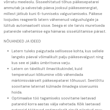
võrratu meeleolu. Sisseehitatud tõhus päikesepatarei
ammutab ja salvestab päeva jooksul päikeseenergiat,
millest jätkub kuni 6-tunniseks valgustamiseks. Päikese
loojudes reageerib latern vähenenud valgushulgale ja
lülitub automaatselt sisse. Seega ei ole tarvis muretseda
patareide vahetamise ega hämaras sisselülitamise pärast.
NÕUANDED JA IDEED
Latern tuleks paigutada sellisesse kohta, kus sellele
langeks päeval võimalikult palju päikesevalgust ning
kus see ei jääks ümbritseva varju.
Latern on täielikult ilmastikukindel, kuid
temperatuuri kõikumine võib vähendada
märkimisväärselt päikesepatarei tõhusust. Seetõttu
soovitame laternat külmade ilmadega siseruumis
hoida.
Optimaalse töö tagamiseks soovitame laetavad
patareid korra aastas välja vahetada. Kõik laetavad