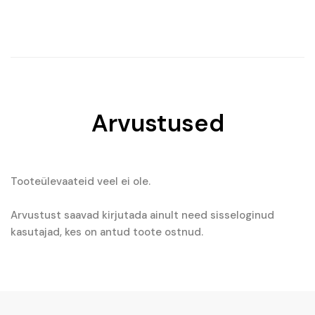
hind
price
oli:
is:
€16.29.
€9.99.
Arvustused
Tooteülevaateid veel ei ole.
Arvustust saavad kirjutada ainult need sisseloginud
kasutajad, kes on antud toote ostnud.