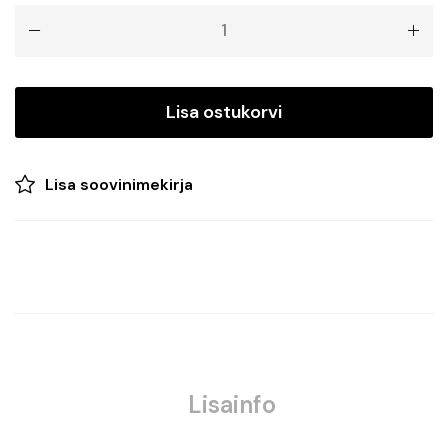
BIG
€19.99.
€16.29.
FIREWORK
SOLAR
AIR
kogus
Lisa ostukorvi
Lisa soovinimekirja
Lisainfo