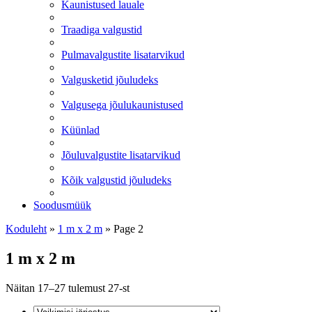
Kaunistused lauale
Traadiga valgustid
Pulmavalgustite lisatarvikud
Valgusketid jõuludeks
Valgusega jõulukaunistused
Küünlad
Jõuluvalgustite lisatarvikud
Kõik valgustid jõuludeks
Soodusmüük
Koduleht
»
1 m x 2 m
»
Page 2
1 m x 2 m
Näitan 17–27 tulemust 27-st