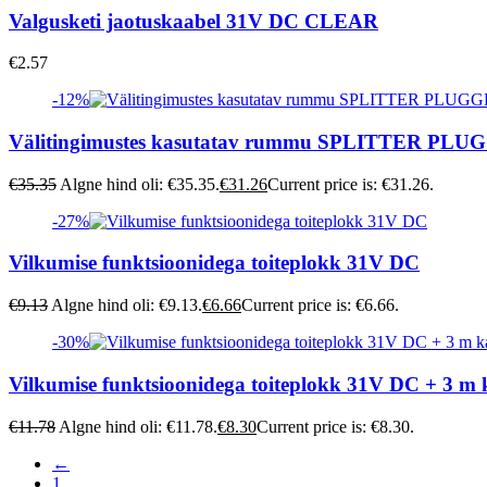
Valgusketi jaotuskaabel 31V DC CLEAR
€
2.57
-12%
Välitingimustes kasutatav rummu SPLITTER PLU
€
35.35
Algne hind oli: €35.35.
€
31.26
Current price is: €31.26.
-27%
Vilkumise funktsioonidega toiteplokk 31V DC
€
9.13
Algne hind oli: €9.13.
€
6.66
Current price is: €6.66.
-30%
Vilkumise funktsioonidega toiteplokk 31V DC + 3 m 
€
11.78
Algne hind oli: €11.78.
€
8.30
Current price is: €8.30.
←
1