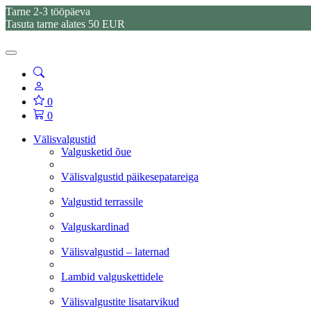
Tarne 2-3 tööpäeva
Tasuta tarne alates 50 EUR
0
0
Välisvalgustid
Valgusketid õue
Välisvalgustid päikesepatareiga
Valgustid terrassile
Valguskardinad
Välisvalgustid – laternad
Lambid valguskettidele
Välisvalgustite lisatarvikud