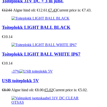
Toiteplokk 31V DC + 3 m juhe.
€
12.61
Algne hind oli: €12.61.
€
7.43
Current price is: €7.43.
Toiteplokk LIGHT BALL BLACK
€
10.14
Toiteplokk LIGHT BALL WHITE IP67
€
10.14
-37%
USB toiteplokk 5V
€
8.00
Algne hind oli: €8.00.
€
5.02
Current price is: €5.02.
OTSAS