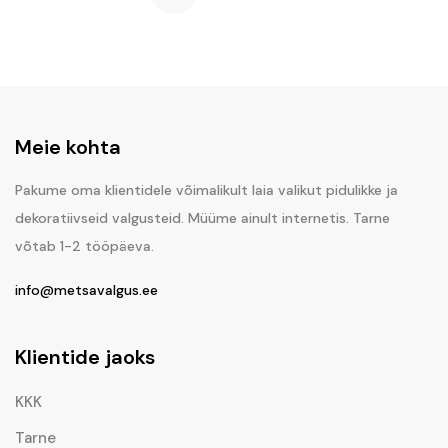
Meie kohta
Pakume oma klientidele võimalikult laia valikut pidulikke ja
dekoratiivseid valgusteid. Müüme ainult internetis. Tarne
võtab 1-2 tööpäeva.
info@metsavalgus.ee
Klientide jaoks
KKK
Tarne