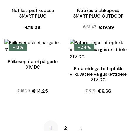
Nutikas pistikupesa
Nutikas pistikupesa
SMART PLUG
SMART PLUG OUTDOOR
€
16.29
€
19.99
€
23.47
Algne
Current
hind
price
oli:
is:
-13%
-24%
€23.47.
€19.99.
Päikesepatarei pärgade
31V DC
Patareidega toiteplokk
vilkuvatele valguskettidele
31V DC
€
14.25
€
6.66
€
16.29
€
8.71
Algne
Current
Algne
Current
hind
price
hind
price
oli:
is:
oli:
is:
€16.29.
€14.25.
€8.71.
€6.66.
1
2
→