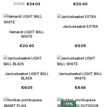
€
34.03
€
20.40
€
42.53
Algne
Current
hind
price
oli:
is:
€42.53.
€34.03.
Jaotuskaabel EXTRA
Hämardi LIGHT BALL
WHITE
€
20.40
€
6.05
Jaotuskaabel LIGHT BALL
Jaotuskaabel LIGHT BALL
BLACK
WHITE
€
6.05
€
6.66
-15%