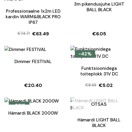
3m pikendusjuhe LIGHT
BALL BLACK
Professionaalne 1x2m LED
kardin WARM&BLACK PRO
IP67
€
63.49
€
6.05
€
74.71
Algne
Current
hind
price
oli:
is:
-42%
€74.71.
€63.49.
Dimmer FESTIVAL
Funktsioonidega
toiteplokk 31V DC
€
20.40
€
5.02
€
8.66
Algne
Current
hind
price
oli:
is:
OTSAS
-20%
€8.66.
€5.02.
Hämardi BLACK 2000W
Hämardi LIGHT BALL
BLACK