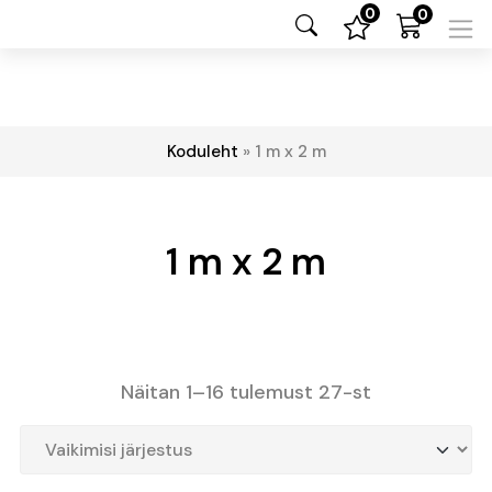
0
0
Koduleht
»
1 m x 2 m
1 m x 2 m
Näitan 1–16 tulemust 27-st