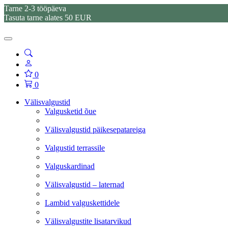
Tarne 2-3 tööpäeva
Tasuta tarne alates 50 EUR
0
0
Välisvalgustid
Valgusketid õue
Välisvalgustid päikesepatareiga
Valgustid terrassile
Valguskardinad
Välisvalgustid – laternad
Lambid valguskettidele
Välisvalgustite lisatarvikud