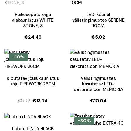
Päikesepatareiga
LED-küünal
aiakaunistus WHITE
välistingimustes SERENE
STONE, S
10CM
€
24.49
€
5.02
-10%
Riputatav jõulukaunistus
Välistingimustes
koju FIREWORK 26CM
kasutatav LED-
dekoratsioon MEMORIA
€
13.74
€
10.04
€
15.27
Algne
Current
hind
price
oli:
is:
-30%
€15.27.
€13.74.
Latern LINTA BLACK