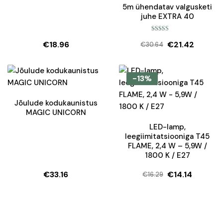
5m ühendatav valgusketi
juhe EXTRA 40
Hinnanguga
€
18.96
€
21.42
5.00
/ 5
€
30.64
Algne
Current
hind
price
oli:
is:
-13%
€30.64.
€21.42.
Jõulude kodukaunistus
MAGIC UNICORN
LED-lamp,
leegiimitatsiooniga T45
FLAME, 2,4 W – 5,9W /
1800 K / E27
€
33.16
€
14.14
€
16.29
Algne
Current
hind
price
oli:
is:
€16.29.
€14.14.