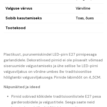
Valguse värvus
Värviline
Sobib kasutamiseks
Toas, õues
Tootekood
Plastikust, purunemiskindel LED-pirn E27 pirnipesaga
garlandidele. Dekoratiivsed pirnid ei ole piisavalt võimsad
siseruumide valgustamiseks ja ühe sellise 1w LED-pirni
valgusviljakus on võrdne umbes 8w traditsioonilise
hõõglambi valgusviljakusega. Pirnide läbimõõt on 4.,5CM.
Näpunäited ja ideed
Pirnid sobivad kõikidele traditsioonilistele E27 pesa
garderoobidele ja valgustitele. Seega saate neid