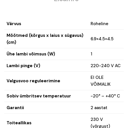
Värvus
Roheline
Mõõtmed (kõrgus x laius x sügavus)
6.9×4.5×4.5
(cm)
Ühe lambi võimsus (W)
1
Lambi pinge (V)
220-240 V AC
EI OLE
Valgusvoo reguleerimine
VÕIMALIK
Sobiv ümbritsev temperatuur
-20° – +40° C
Garantii
2 aastat
230 V
Toiteallikas
(võrgust)