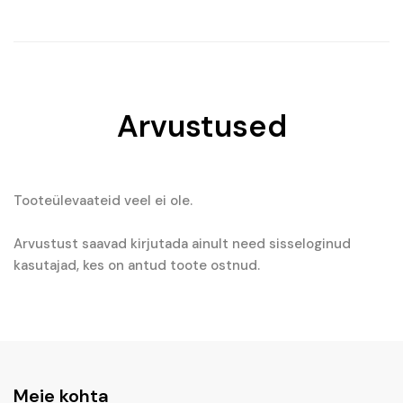
€45.81.
€25.21.
Arvustused
Tooteülevaateid veel ei ole.
Arvustust saavad kirjutada ainult need sisseloginud
kasutajad, kes on antud toote ostnud.
Meie kohta