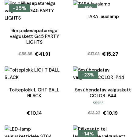
-25%
-15%
TARA laualamp
6m päikesepatareiga
valguskett G45 PARTY
LIGHTS
€
41.91
€
15.27
€
55.85
€
17.93
Algne
Current
Algne
Current
hind
price
hind
price
oli:
is:
oli:
is:
-23%
€55.85.
€41.91.
€17.93.
€15.27.
Toiteplokk LIGHT BALL
5m ühendatav valguskett
BLACK
COLOR IP44
Hinnanguga
€
10.14
€
10.19
5.00
/ 5
€
13.22
Algne
Current
hind
price
oli:
is:
-14%