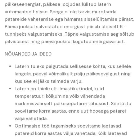
päikeseenergiat, päikese loojudes lülitub latern
automaatselt sisse. Seega ei ole tarvis muretseda
patareide vahetamise ega hämaras sisselülitamise pärast.
Päeva jooksul salvestatud energiast piisab üldiselt 6-
tunniseks valgustamiseks. Täpne valgustamise aeg sõltub
pilvisusest ning päeva jooksul kogutud energiavarust.
NÕUANDED JA IDEED
Latern tuleks paigutada sellisesse kohta, kus sellele
langeks päeval võimalikult palju päikesevalgust ning
kus see ei jääks taimede varju.
Latern on täielikult ilmastikukindel, kuid
temperatuuri kõikumine võib vähendada
märkimisväärselt päikesepatarei tõhusust. Seetõttu
soovitame korra aastas, enne uut hooaega patarei
välja vahetada.
Optimaalse töö tagamiseks soovitame laetavad
patareid korra aastas välja vahetada. Kõik laetavad