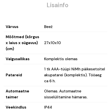
Lisainfo
Värvus
Beež
Mõõtmed (kõrgus
x laius x sügavus)
27x10x10
(cm)
Valgusallikas
Komplektis olemas
1 tk AAA-tüüpi NiMh päikesetoitel
Patareid
akupatarei (komplektis). Tööaeg
ca 6 h.
Automaatne
Olemas. Automaatne
taimer
sisselülitamine hämaras.
Veekindlus
IP44