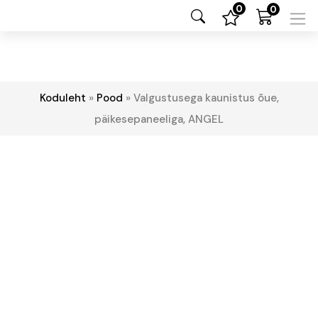
0
0
Koduleht
»
Pood
»
Valgustusega kaunistus õue,
päikesepaneeliga, ANGEL