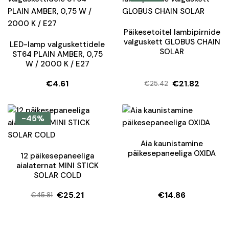
€13.22.
€10.19.
Päikesetoitel lambipirnide
valguskett GLOBUS CHAIN
LED-lamp valguskettidele
SOLAR
ST64 PLAIN AMBER, 0,75
W / 2000 K / E27
€
4.61
€
21.82
€
25.42
Algne
Current
hind
price
oli:
is:
-45%
€25.42.
€21.82.
Aia kaunistamine
päikesepaneeliga OXIDA
12 päikesepaneeliga
aialaternat MINI STICK
SOLAR COLD
€
25.21
€
14.86
€
45.81
Algne
Current
hind
price
oli:
is: