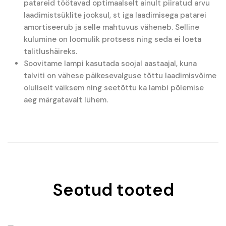
patareid töötavad optimaalselt ainult piiratud arvu
laadimistsüklite jooksul, st iga laadimisega patarei
amortiseerub ja selle mahtuvus väheneb. Selline
kulumine on loomulik protsess ning seda ei loeta
talitlushäireks.
Soovitame lampi kasutada soojal aastaajal, kuna
talviti on vähese päikesevalguse tõttu laadimisvõime
oluliselt väiksem ning seetõttu ka lambi põlemise
aeg märgatavalt lühem.
Seotud tooted