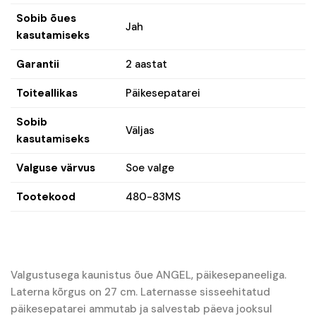
Sobib õues
Jah
kasutamiseks
Garantii
2 aastat
Toiteallikas
Päikesepatarei
Sobib
Väljas
kasutamiseks
Valguse värvus
Soe valge
Tootekood
480-83MS
Valgustusega kaunistus õue ANGEL, päikesepaneeliga.
Laterna kõrgus on 27 cm. Laternasse sisseehitatud
päikesepatarei ammutab ja salvestab päeva jooksul