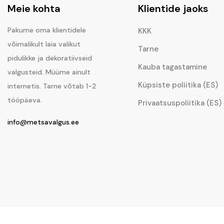
Meie kohta
Klientide jaoks
Pakume oma klientidele
KKK
võimalikult laia valikut
Tarne
pidulikke ja dekoratiivseid
Kauba tagastamine
valgusteid. Müüme ainult
Küpsiste poliitika (ES)
internetis. Tarne võtab 1-2
tööpäeva.
Privaatsuspoliitika (ES)
info@metsavalgus.ee