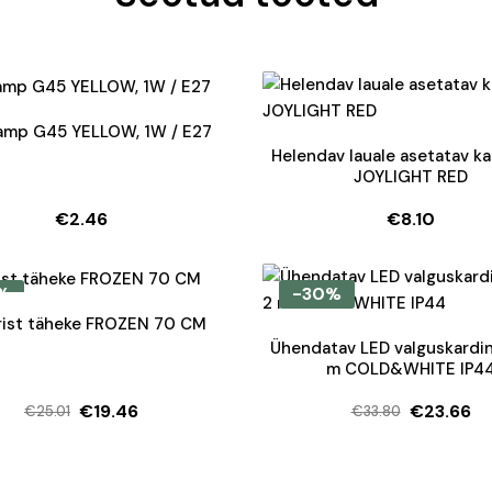
amp G45 YELLOW, 1W / E27
Helendav lauale asetatav k
JOYLIGHT RED
€
2.46
€
8.10
%
-30%
rist täheke FROZEN 70 CM
Ühendatav LED valguskardin
m COLD&WHITE IP4
€
19.46
€
23.66
€
25.01
€
33.80
Algne
Current
Algne
Current
hind
price
hind
price
oli:
is:
oli:
is: