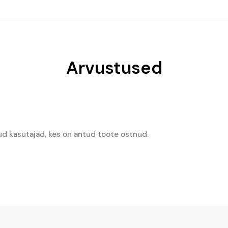
€25.01.
€19.46.
€33.80.
€23.66.
Arvustused
ud kasutajad, kes on antud toote ostnud.