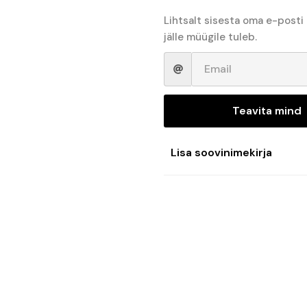
Lihtsalt sisesta oma e-posti
jälle müügile tuleb.
Teavita mind
Lisa soovinimekirja