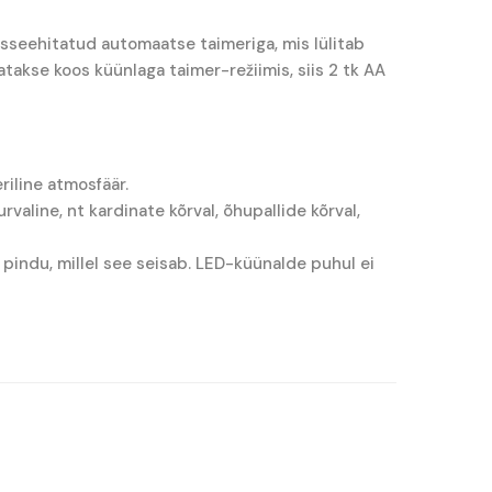
isseehitatud automaatse taimeriga, mis lülitab
atakse koos küünlaga taimer-režiimis, siis 2 tk AA
riline atmosfäär.
valine, nt kardinate kõrval, õhupallide kõrval,
d pindu, millel see seisab. LED-küünalde puhul ei