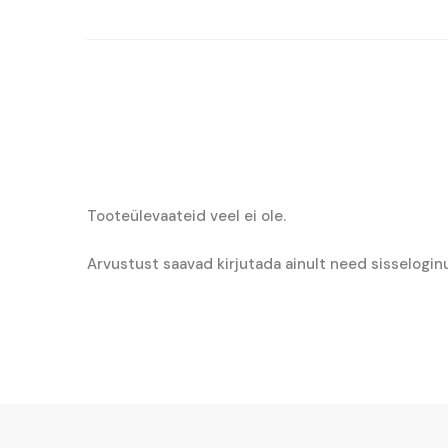
€13.22.
€10.19.
Tooteülevaateid veel ei ole.
Arvustust saavad kirjutada ainult need sisselogin