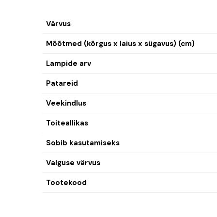
Värvus
Mõõtmed (kõrgus x laius x sügavus) (cm)
Lampide arv
Patareid
Veekindlus
Toiteallikas
Sobib kasutamiseks
Valguse värvus
Tootekood