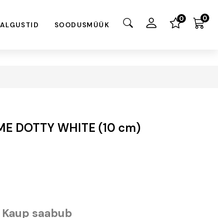
0
0
VALGUSTID
SOODUSMÜÜK
ME DOTTY WHITE (10 cm)
Kaup saabub