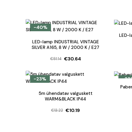
-40%
LED-l
LED-lamp INDUSTRIAL VINTAGE
SILVER A165, 8 W / 2000 K / E27
€
30.64
€
51.14
Algne
Current
hind
price
oli:
is:
-23%
-22
€51.14.
€30.64.
Pabe
5m ühendatav valguskett
WARM&BLACK IP44
€
10.19
€
13.22
Algne
Current
hind
price
oli:
is: