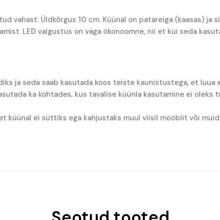
tud vahast. Üldkõrgus 10 cm. Küünal on patareiga (kaasas) ja s
tamist. LED valgustus on väga ökonoomne, nii et kui seda kasut
iks ja seda saab kasutada koos teiste kaunistustega, et luua e
utada ka kohtades, kus tavalise küünla kasutamine ei oleks tur
et küünal ei süttiks ega kahjustaks muul viisil mööblit või mui
Seotud tooted