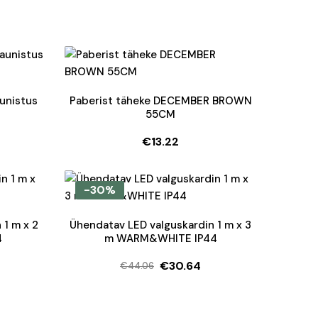
aunistus
Paberist täheke DECEMBER BROWN
55CM
€
13.22
-30%
 1 m x 2
Ühendatav LED valguskardin 1 m x 3
4
m WARM&WHITE IP44
€
30.64
€
44.06
Algne
Current
hind
price
oli:
is: