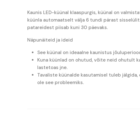
Kaunis LED-küünal klaaspurgis, küünal on valmista
küünla automaatselt välja 6 tundi pärast sisselüli
patareidest piisab kuni 30 päevaks.
Näpunäiteid ja ideid
See küünal on ideaalne kaunistus jõuluperiood
Kuna küünlad on ohutud, võite neid ohutult kas
lastetoas jne.
Tavaliste küünalde kasutamisel tuleb jälgida, 
ole see probleemiks.