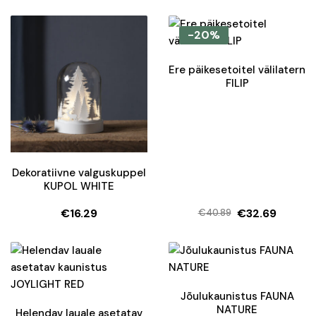
-20%
Ere päikesetoitel välilatern
FILIP
Dekoratiivne valguskuppel
KUPOL WHITE
€
16.29
€
32.69
€
40.89
Algne
Current
hind
price
oli:
is:
€40.89.
€32.69.
Jõulukaunistus FAUNA
NATURE
Helendav lauale asetatav