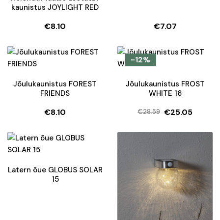
kaunistus JOYLIGHT RED
€
8.10
€
7.07
-12%
Jõulukaunistus FOREST
Jõulukaunistus FROST
FRIENDS
WHITE 16
€
8.10
€
25.05
€
28.59
Algne
Current
hind
price
oli:
is:
€28.59.
€25.05.
Latern õue GLOBUS SOLAR
15