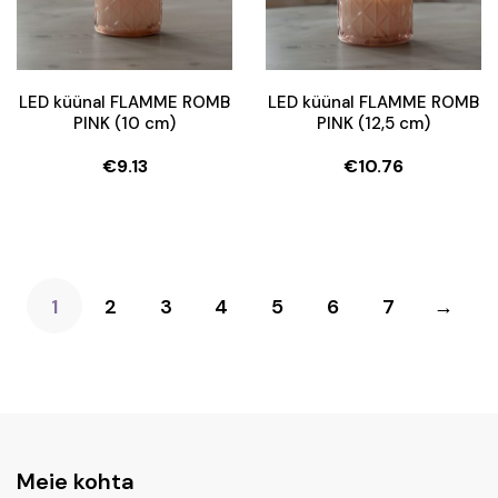
LED küünal FLAMME ROMB
LED küünal FLAMME ROMB
PINK (10 cm)
PINK (12,5 cm)
€
9.13
€
10.76
1
2
3
4
5
6
7
→
Meie kohta