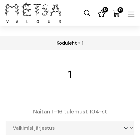
0
0
Koduleht
»
1
1
Näitan 1–16 tulemust 104-st