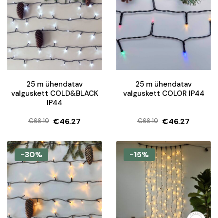
25 m ühendatav
25 m ühendatav
valguskett COLD&BLACK
valguskett COLOR IP44
IP44
€
46.27
€
46.27
€
66.10
€
66.10
Algne
Current
Algne
Current
hind
price
hind
price
oli:
is:
oli:
is:
-30%
-15%
€66.10.
€46.27.
€66.10.
€46.27.