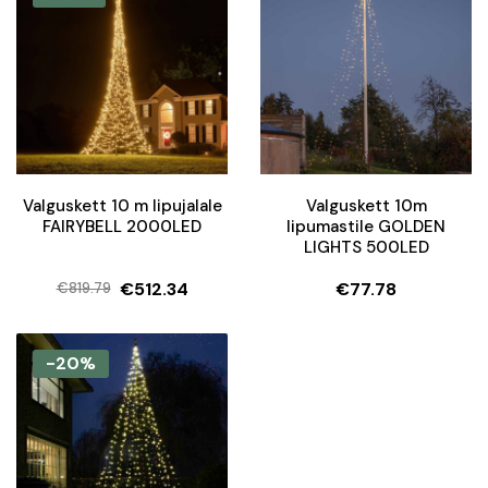
€14.86.
€12.61.
€225.41.
€163.92.
Valguskett 10 m lipujalale
Valguskett 10m
FAIRYBELL 2000LED
lipumastile GOLDEN
LIGHTS 500LED
€
512.34
€
77.78
€
819.79
Algne
Current
hind
price
oli:
is:
-20%
€819.79.
€512.34.