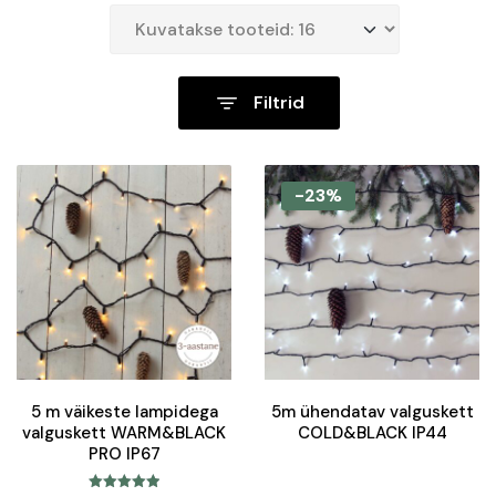
Filtrid
-23%
5 m väikeste lampidega
5m ühendatav valguskett
valguskett WARM&BLACK
COLD&BLACK IP44
PRO IP67