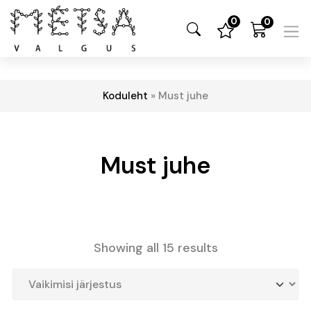
0
0
Koduleht
»
Must juhe
Must juhe
Showing all 15 results