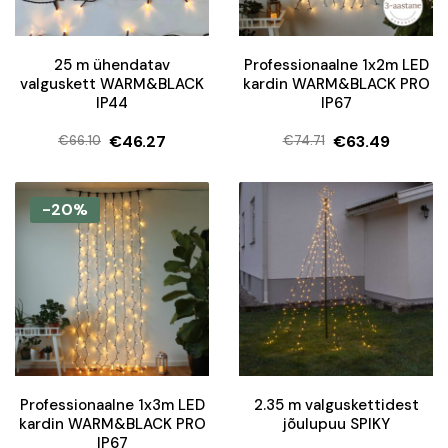
25 m ühendatav
Professionaalne 1x2m LED
valguskett WARM&BLACK
kardin WARM&BLACK PRO
IP44
IP67
€
46.27
€
63.49
€
66.10
€
74.71
Algne
Current
Algne
Current
hind
price
hind
price
oli:
is:
oli:
is:
-20%
€66.10.
€46.27.
€74.71.
€63.49.
Professionaalne 1x3m LED
2.35 m valguskettidest
kardin WARM&BLACK PRO
jõulupuu SPIKY
IP67