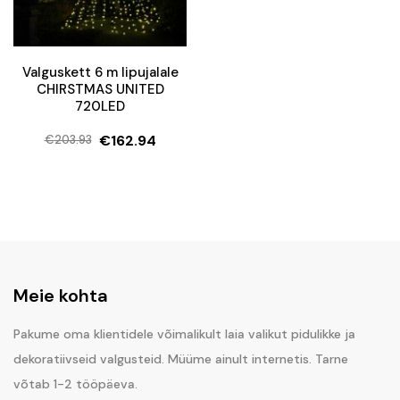
Valguskett 6 m lipujalale
CHIRSTMAS UNITED
720LED
€
162.94
€
203.93
Algne
Current
hind
price
oli:
is:
€203.93.
€162.94.
Meie kohta
Pakume oma klientidele võimalikult laia valikut pidulikke ja
dekoratiivseid valgusteid. Müüme ainult internetis. Tarne
võtab 1-2 tööpäeva.