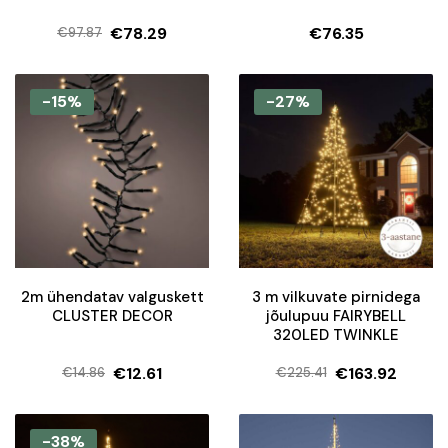
€
78.29
€
76.35
€
97.87
Algne
Current
hind
price
oli:
is:
-15%
-27%
€97.87.
€78.29.
2m ühendatav valguskett
3 m vilkuvate pirnidega
CLUSTER DECOR
jõulupuu FAIRYBELL
320LED TWINKLE
€
12.61
€
163.92
€
14.86
€
225.41
Algne
Current
Algne
Current
hind
price
hind
price
oli:
is:
oli:
is:
-38%