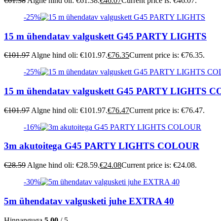
€
61.38
Algne hind oli: €61.38.
€
46.07
Current price is: €46.07.
-25%
15 m ühendatav valguskett G45 PARTY LIGHTS
€
101.97
Algne hind oli: €101.97.
€
76.35
Current price is: €76.35.
-25%
15 m ühendatav valguskett G45 PARTY LIGHTS 
€
101.97
Algne hind oli: €101.97.
€
76.47
Current price is: €76.47.
-16%
3m akutoitega G45 PARTY LIGHTS COLOUR
€
28.59
Algne hind oli: €28.59.
€
24.08
Current price is: €24.08.
-30%
5m ühendatav valgusketi juhe EXTRA 40
Hinnanguga
5.00
/ 5