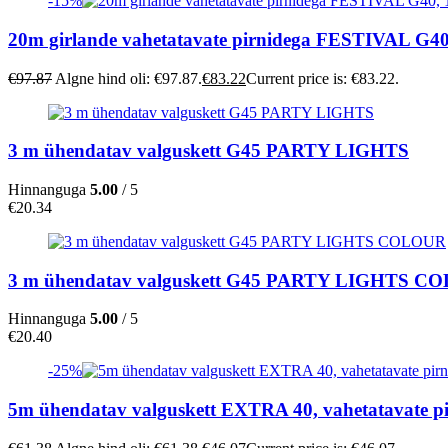
-15%
20m girlande vahetatavate pirnidega FESTIVAL G40
€
97.87
Algne hind oli: €97.87.
€
83.22
Current price is: €83.22.
3 m ühendatav valguskett G45 PARTY LIGHTS
Hinnanguga
5.00
/ 5
€
20.34
3 m ühendatav valguskett G45 PARTY LIGHTS C
Hinnanguga
5.00
/ 5
€
20.40
-25%
5m ühendatav valguskett EXTRA 40, vahetatavate p