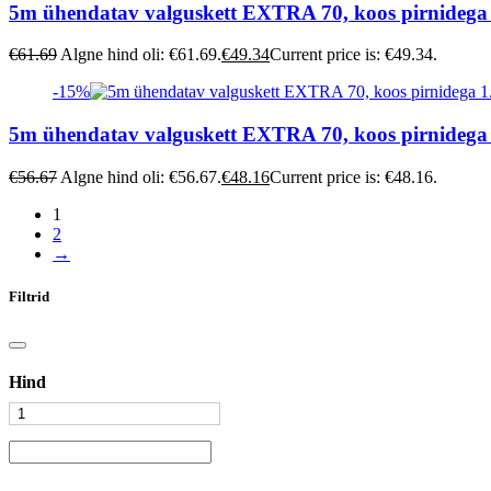
5m ühendatav valguskett EXTRA 70, koos pirnidega
€
61.69
Algne hind oli: €61.69.
€
49.34
Current price is: €49.34.
-15%
5m ühendatav valguskett EXTRA 70, koos pirnidega
€
56.67
Algne hind oli: €56.67.
€
48.16
Current price is: €48.16.
1
2
→
Filtrid
Hind