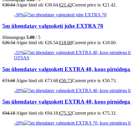
€
30.64
Algne hind oli: €30.64.
€
21.42
Current price is: €21.42.
-30%
5m ühendatav valgusketi juhe EXTRA 70
Hinnanguga
5.00
/ 5
€
26.54
Algne hind oli: €26.54.
€
18.60
Current price is: €18.60.
-31%
OTSAS
5m ühendatav valguskett EXTRA 40, koos pirnidega
€
73.68
Algne hind oli: €73.68.
€
50.73
Current price is: €50.73.
-20%
5m ühendatav valguskett EXTRA 40, koos pirnidega
€
94.18
Algne hind oli: €94.18.
€
75.32
Current price is: €75.32.
-20%