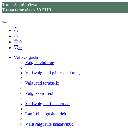
Tarne 2-3 tööpäeva
Tasuta tarne alates 50 EUR
0
0
Välisvalgustid
Valgusketid õue
Välisvalgustid päikesepatareiga
Valgustid terrassile
Valguskardinad
Välisvalgustid – laternad
Lambid valguskettidele
Välisvalgustite lisatarvikud