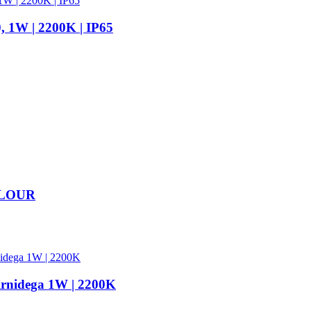
, 1W | 2200K | IP65
OLOUR
irnidega 1W | 2200K