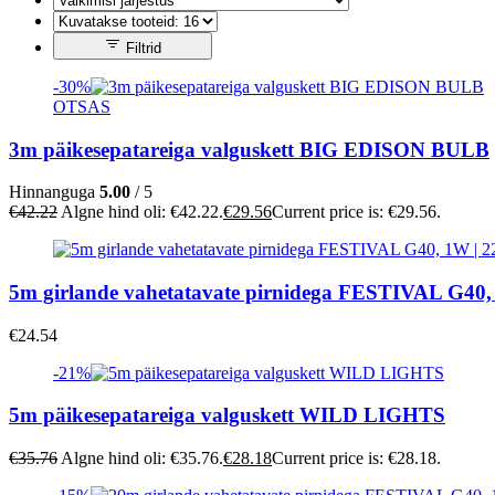
Filtrid
-30%
OTSAS
3m päikesepatareiga valguskett BIG EDISON BULB
Hinnanguga
5.00
/ 5
€
42.22
Algne hind oli: €42.22.
€
29.56
Current price is: €29.56.
5m girlande vahetatavate pirnidega FESTIVAL G40,
€
24.54
-21%
5m päikesepatareiga valguskett WILD LIGHTS
€
35.76
Algne hind oli: €35.76.
€
28.18
Current price is: €28.18.