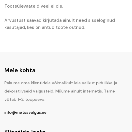
Tooteülevaateid veel ei ole.
Arvustust saavad kirjutada ainult need sisseloginud
kasutajad, kes on antud toote ostnud.
Meie kohta
Pakume oma klientidele võimalikult laia valikut pidulikke ja
dekoratiivseid valgusteid. Müüme ainult internetis. Tarne
võtab 1-2 tööpäeva.
info@metsavalgus.ee
Klientide jaoks