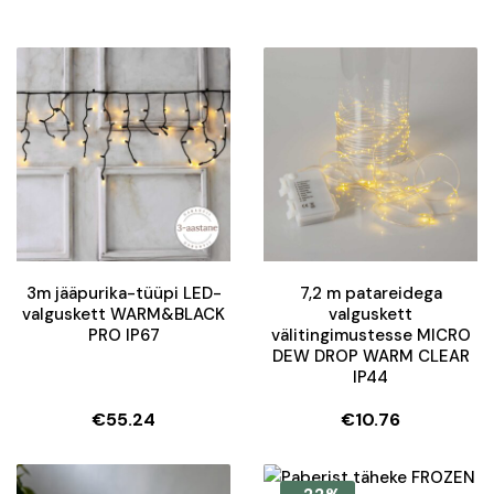
3m jääpurika-tüüpi LED-
7,2 m patareidega
valguskett WARM&BLACK
valguskett
PRO IP67
välitingimustesse MICRO
DEW DROP WARM CLEAR
IP44
€
55.24
€
10.76