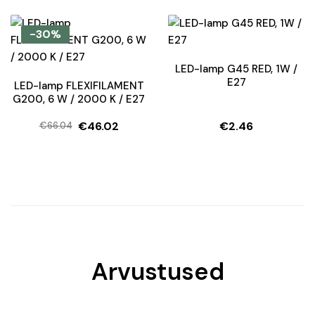
hind
price
oli:
is:
-30%
€5.02.
€2.51.
LED-lamp G45 RED, 1W /
E27
LED-lamp FLEXIFILAMENT
G200, 6 W / 2000 K / E27
€
46.02
€
2.46
€
66.04
Algne
Current
hind
price
oli:
is:
€66.04.
€46.02.
Arvustused