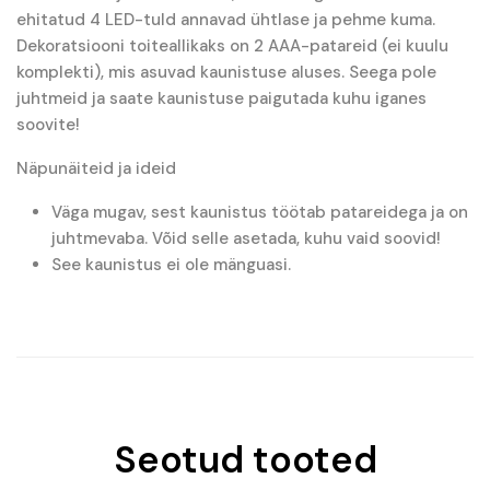
ehitatud 4 LED-tuld annavad ühtlase ja pehme kuma.
Dekoratsiooni toiteallikaks on 2 AAA-patareid (ei kuulu
komplekti), mis asuvad kaunistuse aluses. Seega pole
juhtmeid ja saate kaunistuse paigutada kuhu iganes
soovite!
Näpunäiteid ja ideid
Väga mugav, sest kaunistus töötab patareidega ja on
juhtmevaba. Võid selle asetada, kuhu vaid soovid!
See kaunistus ei ole mänguasi.
Seotud tooted