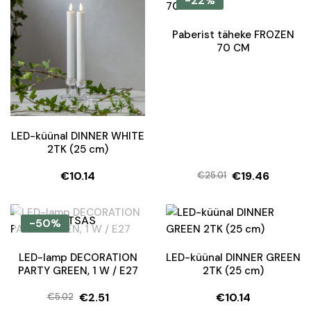
-22%
Paberist täheke FROZEN
70 CM
LED-küünal DINNER WHITE
2TK (25 cm)
€
10.14
€
19.46
€
25.01
Algne
Current
hind
price
oli:
is:
OTSAS
-50%
€25.01.
€19.46.
LED-lamp DECORATION
LED-küünal DINNER GREEN
PARTY GREEN, 1 W / E27
2TK (25 cm)
€
2.51
€
10.14
€
5.02
Algne
Current