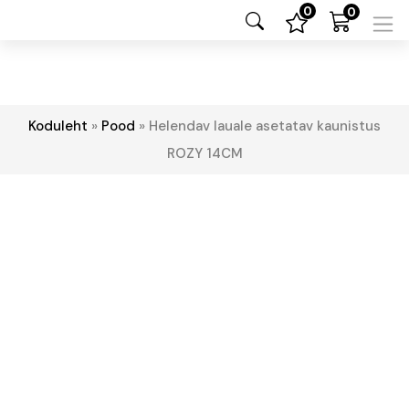
0
0
Koduleht
»
Pood
»
Helendav lauale asetatav kaunistus
ROZY 14CM