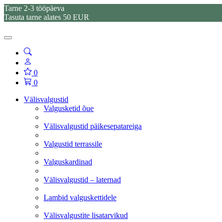
Tarne 2-3 tööpäeva
Tasuta tarne alates 50 EUR
0
0
Välisvalgustid
Valgusketid õue
Välisvalgustid päikesepatareiga
Valgustid terrassile
Valguskardinad
Välisvalgustid – laternad
Lambid valguskettidele
Välisvalgustite lisatarvikud